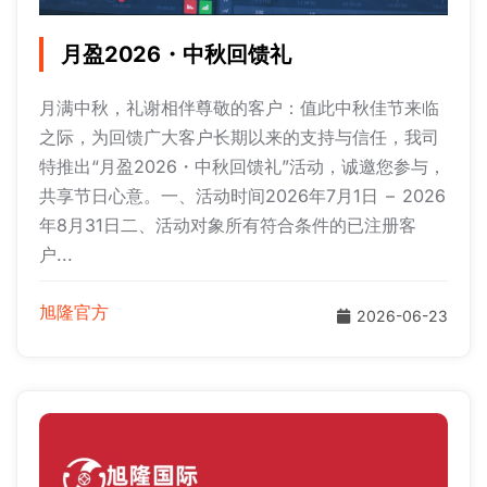
月盈2026・中秋回馈礼
月满中秋，礼谢相伴尊敬的客户：值此中秋佳节来临
之际，为回馈广大客户长期以来的支持与信任，我司
特推出“月盈2026・中秋回馈礼”活动，诚邀您参与，
共享节日心意。一、活动时间2026年7月1日 – 2026
年8月31日二、活动对象所有符合条件的已注册客
户...
旭隆官方
2026-06-23